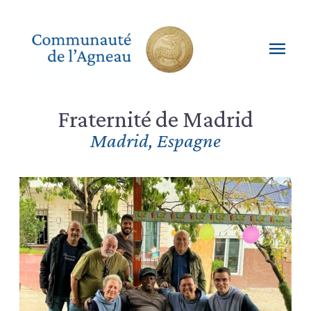
Aller
au
contenu
Men
princ
Fraternité de Madrid
Madrid
,
Espagne