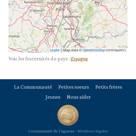
Leaflet
| Map data ©
OpenStreetMap
contributors
Espagne
Voir les fraternités du pays :
La Communauté
Petites soeurs
Petits frères
Jeunes
Nous aider
Communauté de l'Agneau -
Mentions légales