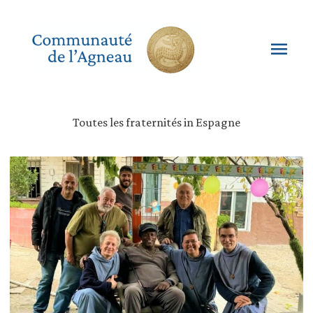
Aller
au
contenu
Men
princ
Toutes les fraternités in Espagne