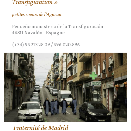
Transfiguration »
petites soeurs de l'Agneau
Pequeño monasterio de la Transfiguración
46811
Navalón
-
Espagne
(+34) 96 213 28 09 / 696.020.896
Fraternité de Madrid