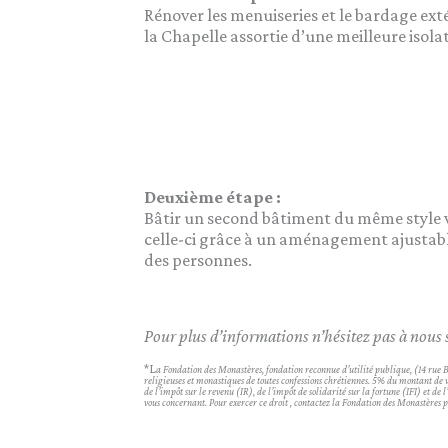
Rénover les menuiseries et le bardage extér
la Chapelle assortie d’une meilleure isola
Deuxième étape :
Bâtir un second bâtiment du même style vis
celle-ci grâce à un aménagement ajustable
des personnes.
Pour plus d’informations n’hésitez pas à nous so
*L
a Fondation des Monastères, fondation reconnue d’utilité publique, (14 ru
religieuses et monastiques de toutes confessions chrétiennes. 5% du montant de v
de l’impôt sur le revenu (IR), de l’impôt de solidarité sur la fortune (IFI) et d
vous concernant. Pour exercer ce droit , contactez la Fondation des Monastère