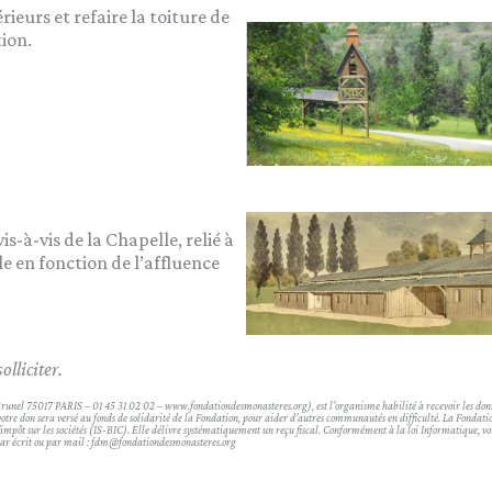
ieurs et refaire la toiture de
tion.
-à-vis de la Chapelle, relié à
 en fonction de l’affluence
lliciter.
e Brunel 75017 PARIS – 01 45 31 02 02 – www.fondationdesmonasteres.org), est l’organisme habilité à recevoir les d
otre don sera versé au fonds de solidarité de la Fondation, pour aider d’autres communautés en difficulté. La Fondatio
e l’impôt sur les sociétés (IS-BIC). Elle délivre systématiquement un reçu fiscal. Conformément à la loi Informatique, v
s par écrit ou par mail : fdm@fondationdesmonasteres.org