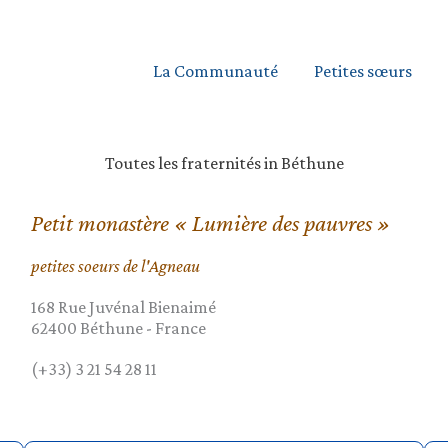
La Communauté
Petites sœurs
Toutes les fraternités in Béthune
Petit monastère « Lumière des pauvres »
petites soeurs de l'Agneau
168 Rue Juvénal Bienaimé
62400
Béthune
-
France
(+33) 3 21 54 28 11