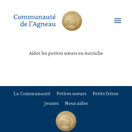
Aller
au
contenu
Men
princ
Aider les petites sœurs en Autriche
La Communauté
Petites soeurs
Petits frères
Jeunes
Nous aider